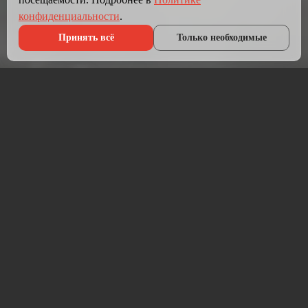
конфиденциальности
.
Принять всё
Только необходимые
Что мы делаем?
Мы создаём сайты, которые работают как инструмент
продаж.
Разрабатываем лендинги, корпоративные сайты и
интернет-магазины под ключ — от проектирования до
запуска и технической поддержки.
Работаем на проверенных технологиях: PHP, JavaScript,
MySQL, WordPress, кастомная разработка. Адаптивная
вёрстка под мобильные устройства, интеграция с CRM,
платёжными системами и мессенджерами.
Если у вас уже есть сайт — проведём аудит и переработаем
в продающий.
⚡ Срок от 7 дней