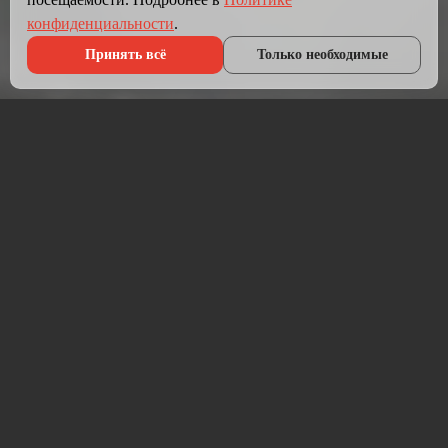
конфиденциальности
.
Принять всё
Только необходимые
Что мы делаем?
Мы создаём сайты, которые работают как инструмент
продаж.
Разрабатываем лендинги, корпоративные сайты и
интернет-магазины под ключ — от проектирования до
запуска и технической поддержки.
Работаем на проверенных технологиях: PHP, JavaScript,
MySQL, WordPress, кастомная разработка. Адаптивная
вёрстка под мобильные устройства, интеграция с CRM,
платёжными системами и мессенджерами.
Если у вас уже есть сайт — проведём аудит и переработаем
в продающий.
⚡ Срок от 7 дней