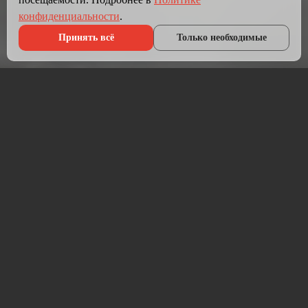
конфиденциальности
.
Принять всё
Только необходимые
Что мы делаем?
Мы создаём сайты, которые работают как инструмент
продаж.
Разрабатываем лендинги, корпоративные сайты и
интернет-магазины под ключ — от проектирования до
запуска и технической поддержки.
Работаем на проверенных технологиях: PHP, JavaScript,
MySQL, WordPress, кастомная разработка. Адаптивная
вёрстка под мобильные устройства, интеграция с CRM,
платёжными системами и мессенджерами.
Если у вас уже есть сайт — проведём аудит и переработаем
в продающий.
⚡ Срок от 7 дней