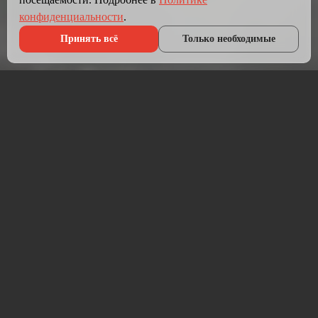
конфиденциальности
.
Принять всё
Только необходимые
Что мы делаем?
Мы создаём сайты, которые работают как инструмент
продаж.
Разрабатываем лендинги, корпоративные сайты и
интернет-магазины под ключ — от проектирования до
запуска и технической поддержки.
Работаем на проверенных технологиях: PHP, JavaScript,
MySQL, WordPress, кастомная разработка. Адаптивная
вёрстка под мобильные устройства, интеграция с CRM,
платёжными системами и мессенджерами.
Если у вас уже есть сайт — проведём аудит и переработаем
в продающий.
⚡ Срок от 7 дней