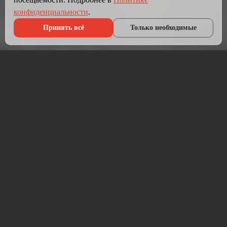
конфиденциальности
.
Принять всё
Только необходимые
Что мы делаем?
Мы создаём сайты, которые работают как инструмент
продаж.
Разрабатываем лендинги, корпоративные сайты и
интернет-магазины под ключ — от проектирования до
запуска и технической поддержки.
Работаем на проверенных технологиях: PHP, JavaScript,
MySQL, WordPress, кастомная разработка. Адаптивная
вёрстка под мобильные устройства, интеграция с CRM,
платёжными системами и мессенджерами.
Если у вас уже есть сайт — проведём аудит и переработаем
в продающий.
⚡ Срок от 7 дней