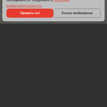
конфиденциальности
.
Принять всё
Только необходимые
Что мы делаем?
Мы создаём сайты, которые работают как инструмент
продаж.
Разрабатываем лендинги, корпоративные сайты и
интернет-магазины под ключ — от проектирования до
запуска и технической поддержки.
Работаем на проверенных технологиях: PHP, JavaScript,
MySQL, WordPress, кастомная разработка. Адаптивная
вёрстка под мобильные устройства, интеграция с CRM,
платёжными системами и мессенджерами.
Если у вас уже есть сайт — проведём аудит и переработаем
в продающий.
⚡ Срок от 7 дней