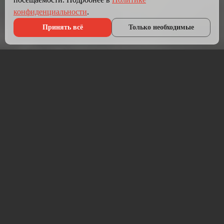
конфиденциальности
.
Принять всё
Только необходимые
Что мы делаем?
Мы создаём сайты, которые работают как инструмент
продаж.
Разрабатываем лендинги, корпоративные сайты и
интернет-магазины под ключ — от проектирования до
запуска и технической поддержки.
Работаем на проверенных технологиях: PHP, JavaScript,
MySQL, WordPress, кастомная разработка. Адаптивная
вёрстка под мобильные устройства, интеграция с CRM,
платёжными системами и мессенджерами.
Если у вас уже есть сайт — проведём аудит и переработаем
в продающий.
⚡ Срок от 7 дней