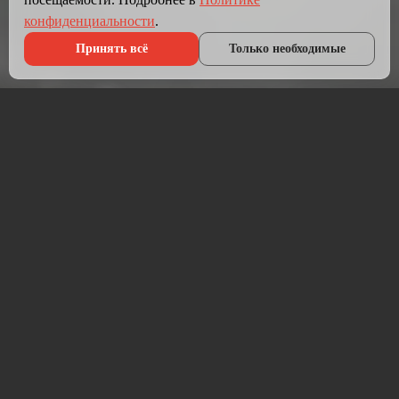
конфиденциальности
.
Принять всё
Только необходимые
Что мы делаем?
Мы создаём сайты, которые работают как инструмент
продаж.
Разрабатываем лендинги, корпоративные сайты и
интернет-магазины под ключ — от проектирования до
запуска и технической поддержки.
Работаем на проверенных технологиях: PHP, JavaScript,
MySQL, WordPress, кастомная разработка. Адаптивная
вёрстка под мобильные устройства, интеграция с CRM,
платёжными системами и мессенджерами.
Если у вас уже есть сайт — проведём аудит и переработаем
в продающий.
⚡ Срок от 7 дней