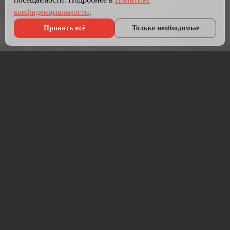
конфиденциальности
.
Принять всё
Только необходимые
Что мы делаем?
Мы создаём сайты, которые работают как инструмент
продаж.
Разрабатываем лендинги, корпоративные сайты и
интернет-магазины под ключ — от проектирования до
запуска и технической поддержки.
Работаем на проверенных технологиях: PHP, JavaScript,
MySQL, WordPress, кастомная разработка. Адаптивная
вёрстка под мобильные устройства, интеграция с CRM,
платёжными системами и мессенджерами.
Если у вас уже есть сайт — проведём аудит и переработаем
в продающий.
⚡ Срок от 7 дней