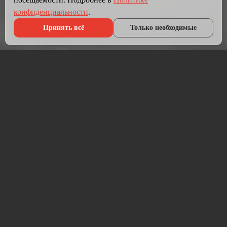
конфиденциальности
.
Принять всё
Только необходимые
Что мы делаем?
Мы создаём сайты, которые работают как инструмент
продаж.
Разрабатываем лендинги, корпоративные сайты и
интернет-магазины под ключ — от проектирования до
запуска и технической поддержки.
Работаем на проверенных технологиях: PHP, JavaScript,
MySQL, WordPress, кастомная разработка. Адаптивная
вёрстка под мобильные устройства, интеграция с CRM,
платёжными системами и мессенджерами.
Если у вас уже есть сайт — проведём аудит и переработаем
в продающий.
⚡ Срок от 7 дней