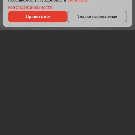
конфиденциальности
.
Принять всё
Только необходимые
Что мы делаем?
Мы создаём сайты, которые работают как инструмент
продаж.
Разрабатываем лендинги, корпоративные сайты и
интернет-магазины под ключ — от проектирования до
запуска и технической поддержки.
Работаем на проверенных технологиях: PHP, JavaScript,
MySQL, WordPress, кастомная разработка. Адаптивная
вёрстка под мобильные устройства, интеграция с CRM,
платёжными системами и мессенджерами.
Если у вас уже есть сайт — проведём аудит и переработаем
в продающий.
⚡ Срок от 7 дней