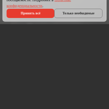
конфиденциальности
.
Принять всё
Только необходимые
Что мы делаем?
Мы создаём сайты, которые работают как инструмент
продаж.
Разрабатываем лендинги, корпоративные сайты и
интернет-магазины под ключ — от проектирования до
запуска и технической поддержки.
Работаем на проверенных технологиях: PHP, JavaScript,
MySQL, WordPress, кастомная разработка. Адаптивная
вёрстка под мобильные устройства, интеграция с CRM,
платёжными системами и мессенджерами.
Если у вас уже есть сайт — проведём аудит и переработаем
в продающий.
⚡ Срок от 7 дней