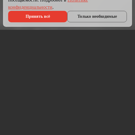
конфиденциальности
.
Принять всё
Только необходимые
Что мы делаем?
Мы создаём сайты, которые работают как инструмент
продаж.
Разрабатываем лендинги, корпоративные сайты и
интернет-магазины под ключ — от проектирования до
запуска и технической поддержки.
Работаем на проверенных технологиях: PHP, JavaScript,
MySQL, WordPress, кастомная разработка. Адаптивная
вёрстка под мобильные устройства, интеграция с CRM,
платёжными системами и мессенджерами.
Если у вас уже есть сайт — проведём аудит и переработаем
в продающий.
⚡ Срок от 7 дней