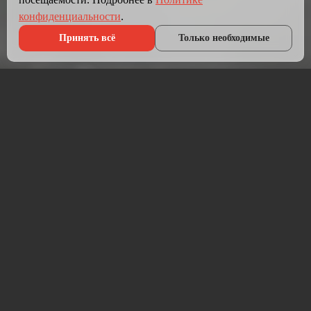
конфиденциальности
.
Принять всё
Только необходимые
Что мы делаем?
Мы создаём сайты, которые работают как инструмент
продаж.
Разрабатываем лендинги, корпоративные сайты и
интернет-магазины под ключ — от проектирования до
запуска и технической поддержки.
Работаем на проверенных технологиях: PHP, JavaScript,
MySQL, WordPress, кастомная разработка. Адаптивная
вёрстка под мобильные устройства, интеграция с CRM,
платёжными системами и мессенджерами.
Если у вас уже есть сайт — проведём аудит и переработаем
в продающий.
⚡ Срок от 7 дней