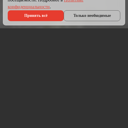
конфиденциальности
.
Принять всё
Только необходимые
Что мы делаем?
Мы создаём сайты, которые работают как инструмент
продаж.
Разрабатываем лендинги, корпоративные сайты и
интернет-магазины под ключ — от проектирования до
запуска и технической поддержки.
Работаем на проверенных технологиях: PHP, JavaScript,
MySQL, WordPress, кастомная разработка. Адаптивная
вёрстка под мобильные устройства, интеграция с CRM,
платёжными системами и мессенджерами.
Если у вас уже есть сайт — проведём аудит и переработаем
в продающий.
⚡ Срок от 7 дней