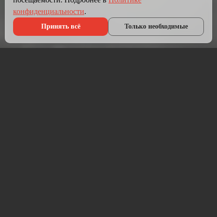
конфиденциальности
.
Принять всё
Только необходимые
Что мы делаем?
Мы создаём сайты, которые работают как инструмент
продаж.
Разрабатываем лендинги, корпоративные сайты и
интернет-магазины под ключ — от проектирования до
запуска и технической поддержки.
Работаем на проверенных технологиях: PHP, JavaScript,
MySQL, WordPress, кастомная разработка. Адаптивная
вёрстка под мобильные устройства, интеграция с CRM,
платёжными системами и мессенджерами.
Если у вас уже есть сайт — проведём аудит и переработаем
в продающий.
⚡ Срок от 7 дней