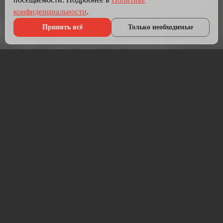
конфиденциальности
.
Принять всё
Только необходимые
Что мы делаем?
Мы создаём сайты, которые работают как инструмент
продаж.
Разрабатываем лендинги, корпоративные сайты и
интернет-магазины под ключ — от проектирования до
запуска и технической поддержки.
Работаем на проверенных технологиях: PHP, JavaScript,
MySQL, WordPress, кастомная разработка. Адаптивная
вёрстка под мобильные устройства, интеграция с CRM,
платёжными системами и мессенджерами.
Если у вас уже есть сайт — проведём аудит и переработаем
в продающий.
⚡ Срок от 7 дней