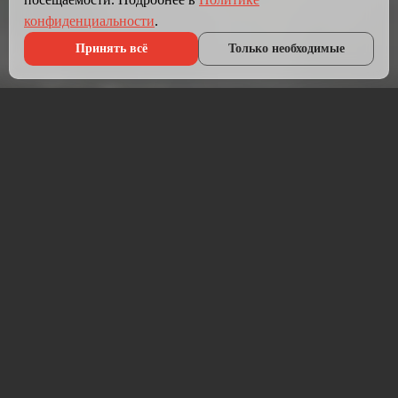
конфиденциальности
.
Принять всё
Только необходимые
Что мы делаем?
Мы создаём сайты, которые работают как инструмент
продаж.
Разрабатываем лендинги, корпоративные сайты и
интернет-магазины под ключ — от проектирования до
запуска и технической поддержки.
Работаем на проверенных технологиях: PHP, JavaScript,
MySQL, WordPress, кастомная разработка. Адаптивная
вёрстка под мобильные устройства, интеграция с CRM,
платёжными системами и мессенджерами.
Если у вас уже есть сайт — проведём аудит и переработаем
в продающий.
⚡ Срок от 7 дней