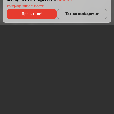
конфиденциальности
.
Принять всё
Только необходимые
Что мы делаем?
Мы создаём сайты, которые работают как инструмент
продаж.
Разрабатываем лендинги, корпоративные сайты и
интернет-магазины под ключ — от проектирования до
запуска и технической поддержки.
Работаем на проверенных технологиях: PHP, JavaScript,
MySQL, WordPress, кастомная разработка. Адаптивная
вёрстка под мобильные устройства, интеграция с CRM,
платёжными системами и мессенджерами.
Если у вас уже есть сайт — проведём аудит и переработаем
в продающий.
⚡ Срок от 7 дней