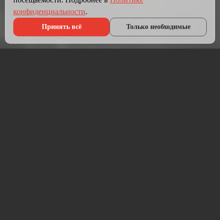
конфиденциальности
.
Принять всё
Только необходимые
Что мы делаем?
Мы создаём сайты, которые работают как инструмент
продаж.
Разрабатываем лендинги, корпоративные сайты и
интернет-магазины под ключ — от проектирования до
запуска и технической поддержки.
Работаем на проверенных технологиях: PHP, JavaScript,
MySQL, WordPress, кастомная разработка. Адаптивная
вёрстка под мобильные устройства, интеграция с CRM,
платёжными системами и мессенджерами.
Если у вас уже есть сайт — проведём аудит и переработаем
в продающий.
⚡ Срок от 7 дней