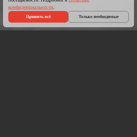
конфиденциальности
.
Принять всё
Только необходимые
Что мы делаем?
Мы создаём сайты, которые работают как инструмент
продаж.
Разрабатываем лендинги, корпоративные сайты и
интернет-магазины под ключ — от проектирования до
запуска и технической поддержки.
Работаем на проверенных технологиях: PHP, JavaScript,
MySQL, WordPress, кастомная разработка. Адаптивная
вёрстка под мобильные устройства, интеграция с CRM,
платёжными системами и мессенджерами.
Если у вас уже есть сайт — проведём аудит и переработаем
в продающий.
⚡ Срок от 7 дней