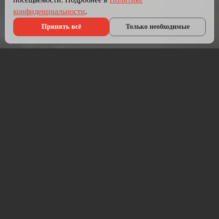
конфиденциальности
.
Принять всё
Только необходимые
Что мы делаем?
Мы создаём сайты, которые работают как инструмент
продаж.
Разрабатываем лендинги, корпоративные сайты и
интернет-магазины под ключ — от проектирования до
запуска и технической поддержки.
Работаем на проверенных технологиях: PHP, JavaScript,
MySQL, WordPress, кастомная разработка. Адаптивная
вёрстка под мобильные устройства, интеграция с CRM,
платёжными системами и мессенджерами.
Если у вас уже есть сайт — проведём аудит и переработаем
в продающий.
⚡ Срок от 7 дней