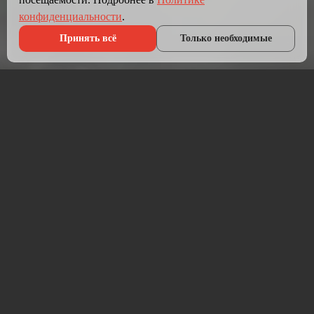
конфиденциальности
.
Принять всё
Только необходимые
Что мы делаем?
Мы создаём сайты, которые работают как инструмент
продаж.
Разрабатываем лендинги, корпоративные сайты и
интернет-магазины под ключ — от проектирования до
запуска и технической поддержки.
Работаем на проверенных технологиях: PHP, JavaScript,
MySQL, WordPress, кастомная разработка. Адаптивная
вёрстка под мобильные устройства, интеграция с CRM,
платёжными системами и мессенджерами.
Если у вас уже есть сайт — проведём аудит и переработаем
в продающий.
⚡ Срок от 7 дней