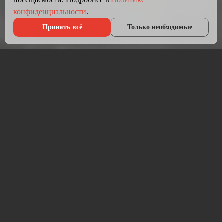
конфиденциальности
.
Принять всё
Только необходимые
Что мы делаем?
Мы создаём сайты, которые работают как инструмент
продаж.
Разрабатываем лендинги, корпоративные сайты и
интернет-магазины под ключ — от проектирования до
запуска и технической поддержки.
Работаем на проверенных технологиях: PHP, JavaScript,
MySQL, WordPress, кастомная разработка. Адаптивная
вёрстка под мобильные устройства, интеграция с CRM,
платёжными системами и мессенджерами.
Если у вас уже есть сайт — проведём аудит и переработаем
в продающий.
⚡ Срок от 7 дней