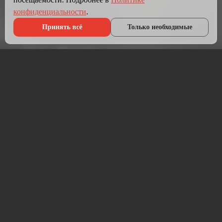
конфиденциальности
.
Принять всё
Только необходимые
Что мы делаем?
Мы создаём сайты, которые работают как инструмент
продаж.
Разрабатываем лендинги, корпоративные сайты и
интернет-магазины под ключ — от проектирования до
запуска и технической поддержки.
Работаем на проверенных технологиях: PHP, JavaScript,
MySQL, WordPress, кастомная разработка. Адаптивная
вёрстка под мобильные устройства, интеграция с CRM,
платёжными системами и мессенджерами.
Если у вас уже есть сайт — проведём аудит и переработаем
в продающий.
⚡ Срок от 7 дней