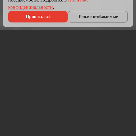
конфиденциальности
.
Принять всё
Только необходимые
Что мы делаем?
Мы создаём сайты, которые работают как инструмент
продаж.
Разрабатываем лендинги, корпоративные сайты и
интернет-магазины под ключ — от проектирования до
запуска и технической поддержки.
Работаем на проверенных технологиях: PHP, JavaScript,
MySQL, WordPress, кастомная разработка. Адаптивная
вёрстка под мобильные устройства, интеграция с CRM,
платёжными системами и мессенджерами.
Если у вас уже есть сайт — проведём аудит и переработаем
в продающий.
⚡ Срок от 7 дней