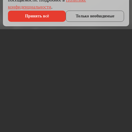
конфиденциальности
.
Принять всё
Только необходимые
Что мы делаем?
Мы создаём сайты, которые работают как инструмент
продаж.
Разрабатываем лендинги, корпоративные сайты и
интернет-магазины под ключ — от проектирования до
запуска и технической поддержки.
Работаем на проверенных технологиях: PHP, JavaScript,
MySQL, WordPress, кастомная разработка. Адаптивная
вёрстка под мобильные устройства, интеграция с CRM,
платёжными системами и мессенджерами.
Если у вас уже есть сайт — проведём аудит и переработаем
в продающий.
⚡ Срок от 7 дней