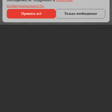
конфиденциальности
.
Принять всё
Только необходимые
Что мы делаем?
Мы создаём сайты, которые работают как инструмент
продаж.
Разрабатываем лендинги, корпоративные сайты и
интернет-магазины под ключ — от проектирования до
запуска и технической поддержки.
Работаем на проверенных технологиях: PHP, JavaScript,
MySQL, WordPress, кастомная разработка. Адаптивная
вёрстка под мобильные устройства, интеграция с CRM,
платёжными системами и мессенджерами.
Если у вас уже есть сайт — проведём аудит и переработаем
в продающий.
⚡ Срок от 7 дней