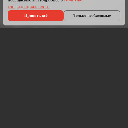
конфиденциальности
.
Принять всё
Только необходимые
Что мы делаем?
Мы создаём сайты, которые работают как инструмент
продаж.
Разрабатываем лендинги, корпоративные сайты и
интернет-магазины под ключ — от проектирования до
запуска и технической поддержки.
Работаем на проверенных технологиях: PHP, JavaScript,
MySQL, WordPress, кастомная разработка. Адаптивная
вёрстка под мобильные устройства, интеграция с CRM,
платёжными системами и мессенджерами.
Если у вас уже есть сайт — проведём аудит и переработаем
в продающий.
⚡ Срок от 7 дней