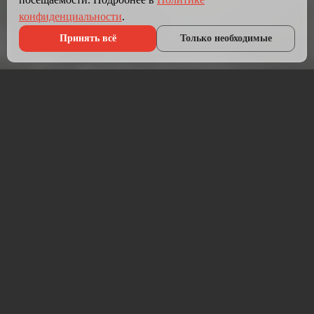
конфиденциальности
.
Принять всё
Только необходимые
Что мы делаем?
Мы создаём сайты, которые работают как инструмент
продаж.
Разрабатываем лендинги, корпоративные сайты и
интернет-магазины под ключ — от проектирования до
запуска и технической поддержки.
Работаем на проверенных технологиях: PHP, JavaScript,
MySQL, WordPress, кастомная разработка. Адаптивная
вёрстка под мобильные устройства, интеграция с CRM,
платёжными системами и мессенджерами.
Если у вас уже есть сайт — проведём аудит и переработаем
в продающий.
⚡ Срок от 7 дней