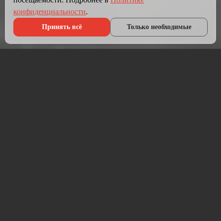
конфиденциальности
.
Принять всё
Только необходимые
Что мы делаем?
Мы создаём сайты, которые работают как инструмент
продаж.
Разрабатываем лендинги, корпоративные сайты и
интернет-магазины под ключ — от проектирования до
запуска и технической поддержки.
Работаем на проверенных технологиях: PHP, JavaScript,
MySQL, WordPress, кастомная разработка. Адаптивная
вёрстка под мобильные устройства, интеграция с CRM,
платёжными системами и мессенджерами.
Если у вас уже есть сайт — проведём аудит и переработаем
в продающий.
⚡ Срок от 7 дней