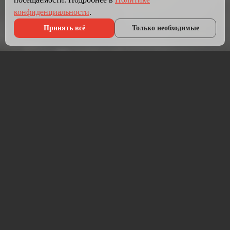
конфиденциальности
.
Принять всё
Только необходимые
Что мы делаем?
Мы создаём сайты, которые работают как инструмент
продаж.
Разрабатываем лендинги, корпоративные сайты и
интернет-магазины под ключ — от проектирования до
запуска и технической поддержки.
Работаем на проверенных технологиях: PHP, JavaScript,
MySQL, WordPress, кастомная разработка. Адаптивная
вёрстка под мобильные устройства, интеграция с CRM,
платёжными системами и мессенджерами.
Если у вас уже есть сайт — проведём аудит и переработаем
в продающий.
⚡ Срок от 7 дней