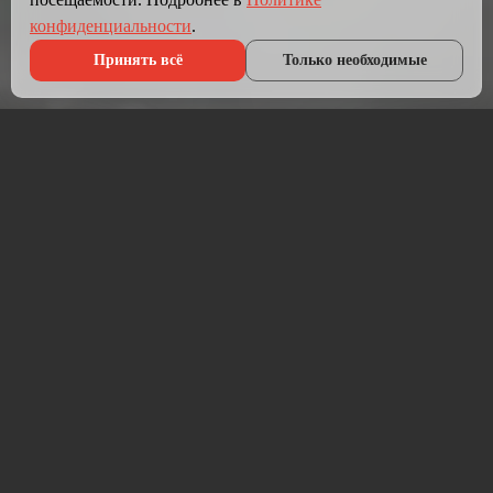
конфиденциальности
.
Принять всё
Только необходимые
Что мы делаем?
Мы создаём сайты, которые работают как инструмент
продаж.
Разрабатываем лендинги, корпоративные сайты и
интернет-магазины под ключ — от проектирования до
запуска и технической поддержки.
Работаем на проверенных технологиях: PHP, JavaScript,
MySQL, WordPress, кастомная разработка. Адаптивная
вёрстка под мобильные устройства, интеграция с CRM,
платёжными системами и мессенджерами.
Если у вас уже есть сайт — проведём аудит и переработаем
в продающий.
⚡ Срок от 7 дней