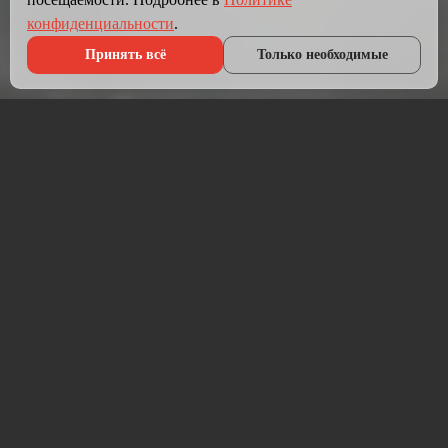
конфиденциальности
.
Принять всё
Только необходимые
Что мы делаем?
Мы создаём сайты, которые работают как инструмент
продаж.
Разрабатываем лендинги, корпоративные сайты и
интернет-магазины под ключ — от проектирования до
запуска и технической поддержки.
Работаем на проверенных технологиях: PHP, JavaScript,
MySQL, WordPress, кастомная разработка. Адаптивная
вёрстка под мобильные устройства, интеграция с CRM,
платёжными системами и мессенджерами.
Если у вас уже есть сайт — проведём аудит и переработаем
в продающий.
⚡ Срок от 7 дней