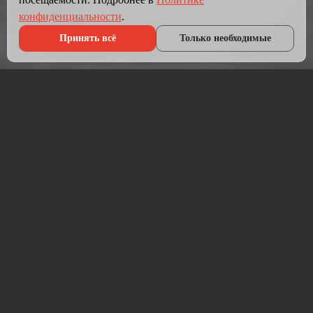
конфиденциальности
.
Принять всё
Только необходимые
Что мы делаем?
Мы создаём сайты, которые работают как инструмент
продаж.
Разрабатываем лендинги, корпоративные сайты и
интернет-магазины под ключ — от проектирования до
запуска и технической поддержки.
Работаем на проверенных технологиях: PHP, JavaScript,
MySQL, WordPress, кастомная разработка. Адаптивная
вёрстка под мобильные устройства, интеграция с CRM,
платёжными системами и мессенджерами.
Если у вас уже есть сайт — проведём аудит и переработаем
в продающий.
⚡ Срок от 7 дней