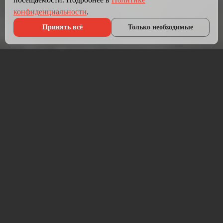
конфиденциальности
.
Принять всё
Только необходимые
Что мы делаем?
Мы создаём сайты, которые работают как инструмент
продаж.
Разрабатываем лендинги, корпоративные сайты и
интернет-магазины под ключ — от проектирования до
запуска и технической поддержки.
Работаем на проверенных технологиях: PHP, JavaScript,
MySQL, WordPress, кастомная разработка. Адаптивная
вёрстка под мобильные устройства, интеграция с CRM,
платёжными системами и мессенджерами.
Если у вас уже есть сайт — проведём аудит и переработаем
в продающий.
⚡ Срок от 7 дней