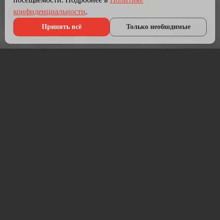
конфиденциальности
.
Принять всё
Только необходимые
Что мы делаем?
Мы создаём сайты, которые работают как инструмент
продаж.
Разрабатываем лендинги, корпоративные сайты и
интернет-магазины под ключ — от проектирования до
запуска и технической поддержки.
Работаем на проверенных технологиях: PHP, JavaScript,
MySQL, WordPress, кастомная разработка. Адаптивная
вёрстка под мобильные устройства, интеграция с CRM,
платёжными системами и мессенджерами.
Если у вас уже есть сайт — проведём аудит и переработаем
в продающий.
⚡ Срок от 7 дней