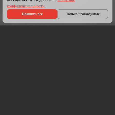
конфиденциальности
.
Принять всё
Только необходимые
Что мы делаем?
Мы создаём сайты, которые работают как инструмент
продаж.
Разрабатываем лендинги, корпоративные сайты и
интернет-магазины под ключ — от проектирования до
запуска и технической поддержки.
Работаем на проверенных технологиях: PHP, JavaScript,
MySQL, WordPress, кастомная разработка. Адаптивная
вёрстка под мобильные устройства, интеграция с CRM,
платёжными системами и мессенджерами.
Если у вас уже есть сайт — проведём аудит и переработаем
в продающий.
⚡ Срок от 7 дней