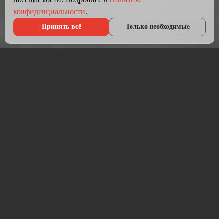
конфиденциальности
.
Принять всё
Только необходимые
Что мы делаем?
Мы создаём сайты, которые работают как инструмент
продаж.
Разрабатываем лендинги, корпоративные сайты и
интернет-магазины под ключ — от проектирования до
запуска и технической поддержки.
Работаем на проверенных технологиях: PHP, JavaScript,
MySQL, WordPress, кастомная разработка. Адаптивная
вёрстка под мобильные устройства, интеграция с CRM,
платёжными системами и мессенджерами.
Если у вас уже есть сайт — проведём аудит и переработаем
в продающий.
⚡ Срок от 7 дней