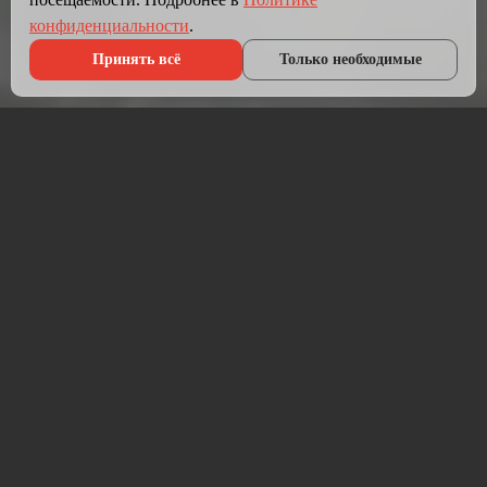
конфиденциальности
.
Принять всё
Только необходимые
Что мы делаем?
Мы создаём сайты, которые работают как инструмент
продаж.
Разрабатываем лендинги, корпоративные сайты и
интернет-магазины под ключ — от проектирования до
запуска и технической поддержки.
Работаем на проверенных технологиях: PHP, JavaScript,
MySQL, WordPress, кастомная разработка. Адаптивная
вёрстка под мобильные устройства, интеграция с CRM,
платёжными системами и мессенджерами.
Если у вас уже есть сайт — проведём аудит и переработаем
в продающий.
⚡ Срок от 7 дней