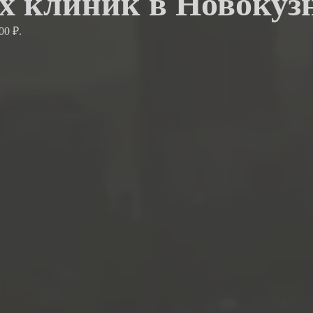
х клиник в Новокуз
00 ₽.
.