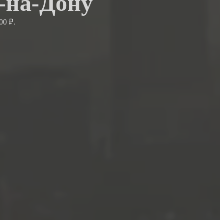
е-на-Дону
00 ₽.
.