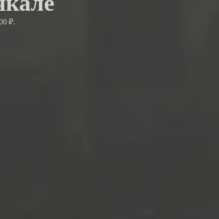
чкале
00 ₽.
.