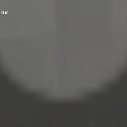
00 ₽.
.