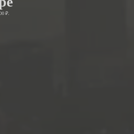
ре
00 ₽.
.