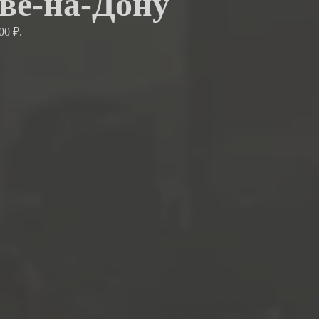
ове-на-Дону
00 ₽.
.