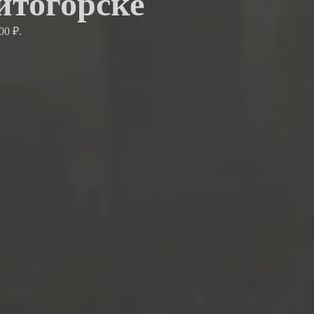
итогорске
00 ₽.
.