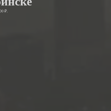
бинске
00 ₽.
.