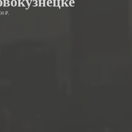
овокузнецке
00 ₽.
.