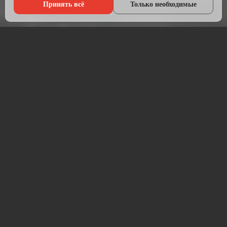
Принять всё
Только необходимые
Что мы делаем?
Настраиваем рекламу там, где живёт ваша аудитория — в
Яндексе, ВКонтакте, Telegram и на Авито.
Начинаем с анализа конкурентов и целевой аудитории.
Подбираем площадки, пишем объявления, создаём
креативы и запускаем кампании. После запуска —
постоянная оптимизация для снижения стоимости заявки.
Работаем прозрачно: рекламный бюджет идёт напрямую на
площадку, без скрытых наценок. Ежемесячный отчёт —
расходы, клики, заявки, стоимость лида.